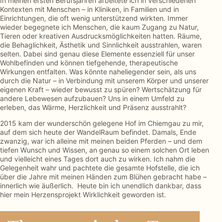
In meinen ersten Berufsjahren arbeitete ich in verschiedenen
Kontexten mit Menschen – in Kliniken, in Familien und in
Einrichtungen, die oft wenig unterstützend wirkten. Immer
wieder begegnete ich Menschen, die kaum Zugang zu Natur,
Tieren oder kreativen Ausdrucksmöglichkeiten hatten. Räume,
die Behaglichkeit, Ästhetik und Sinnlichkeit ausstrahlen, waren
selten. Dabei sind genau diese Elemente essenziell für unser
Wohlbefinden und können tiefgehende, therapeutische
Wirkungen entfalten. Was könnte naheliegender sein, als uns
durch die Natur – in Verbindung mit unserem Körper und unserer
eigenen Kraft – wieder bewusst zu spüren? Wertschätzung für
andere Lebewesen aufzubauen? Uns in einem Umfeld zu
erleben, das Wärme, Herzlichkeit und Präsenz ausstrahlt?
2015 kam der wunderschön gelegene Hof im Chiemgau zu mir,
auf dem sich heute der WandelRaum befindet. Damals, Ende
zwanzig, war ich alleine mit meinen beiden Pferden – und dem
tiefen Wunsch und Wissen, an genau so einem solchen Ort leben
und vielleicht eines Tages dort auch zu wirken. Ich nahm die
Gelegenheit wahr und pachtete die gesamte Hofstelle, die ich
über die Jahre mit meinen Händen zum Blühen gebracht habe –
innerlich wie äußerlich. Heute bin ich unendlich dankbar, dass
hier mein Herzensprojekt Wirklichkeit geworden ist.