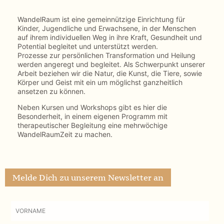
Copyright © 2025 Wandelraum gGmbH
Laiming 6 | 83112 Frasdorf | Tel.: +49 171 2183373
Impressum
I
Datenschutz
I
AGB
I
Cookies