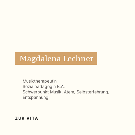
Musiktherapeutin
Sozialpädagogin B.A.
Schwerpunkt Musik, Atem, Selbsterfahrung,
Entspannung
ZUR VITA
Sophia Onken
Prozessbegleiterin WandelRaumZeit
Systemische Therapeutin, Musikerin
Schwerpunkt systemische Ansätze, Musik