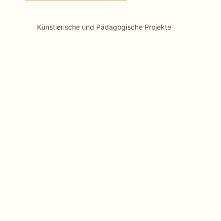
Christine Meissner
Künstlerische und Pädagogische Projekte
Kinder
Simeon Menghin