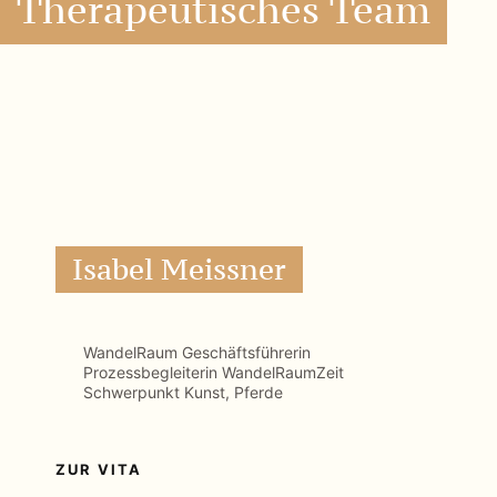
Therapeutisches Team
Isabel Meissner
WandelRaum Geschäftsführerin
Prozessbegleiterin WandelRaumZeit
Schwerpunkt Kunst, Pferde
ZUR VITA
Jutta Tomandl
Prozessbegleiterin WandelRaumZeit
Kinder und Jugendliche