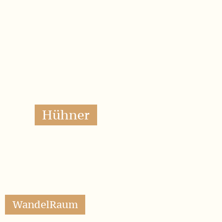
Vorname
Name
E-
Mail
JETZT ANMELDEN
Werde UnterstützerIn
Für unseren Unterstützungsfond
Für eines unserer Projekte
Bankverbindung: WandelRaum gGmbH,
Raiffeisenbank Rosenheim-Chiemsee,
IBAN: DE55 7116 0000 0002 8417 46