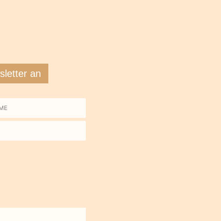
letter an
me