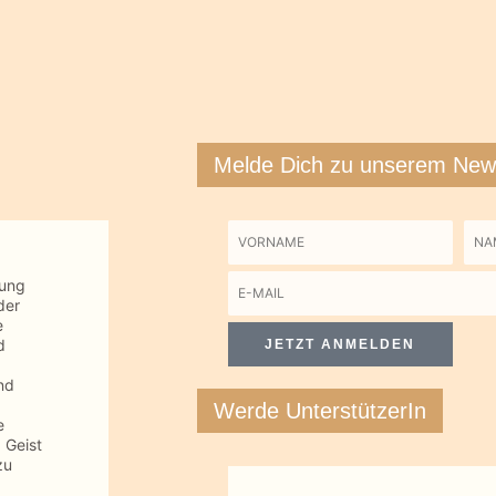
Melde Dich zu unserem News
Vorname
Na
tung
E-
der
Mail
e
d
JETZT ANMELDEN
nd
Werde UnterstützerIn
e
 Geist
zu