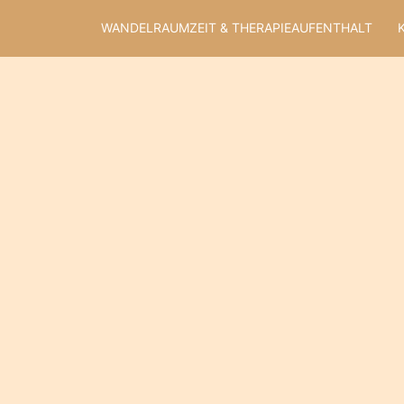
Zum
WANDELRAUMZEIT & THERAPIEAUFENTHALT
Inhalt
springen