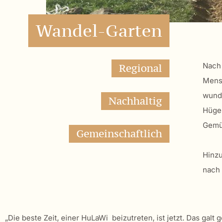
Wandel-Garten
Nach
Regional
Mensc
wunde
Nachhaltig
Hügel
Gemü
Gemeinschaftlich
Hinzu
nach 
„Die beste Zeit, einer HuLaWi beizutreten, ist jetzt. Das galt