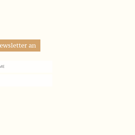
ewsletter an
me