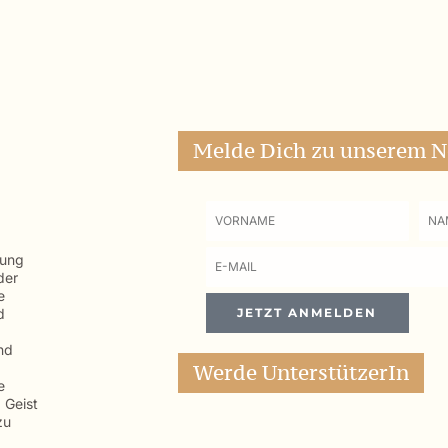
Melde Dich zu unserem N
Vorname
Na
tung
E-
der
Mail
e
d
JETZT ANMELDEN
nd
Werde UnterstützerIn
e
 Geist
zu