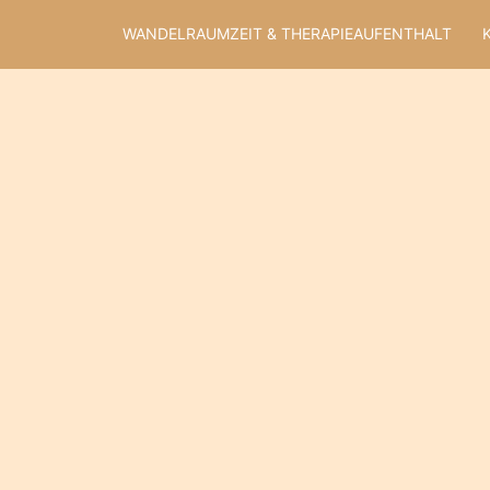
Zum
WANDELRAUMZEIT & THERAPIEAUFENTHALT
Inhalt
springen