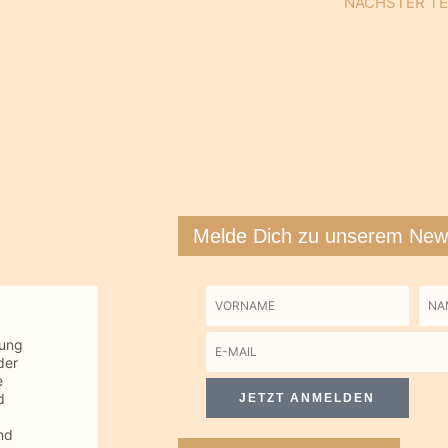
NÄCHSTER T
Melde Dich zu unserem News
Vorname
Na
tung
E-
der
Mail
e
d
JETZT ANMELDEN
nd