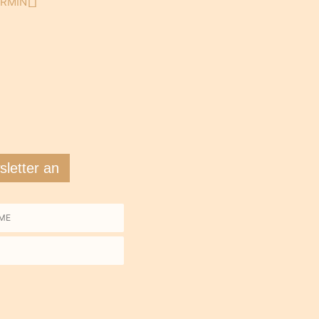
ERMIN
Nächster
letter an
me