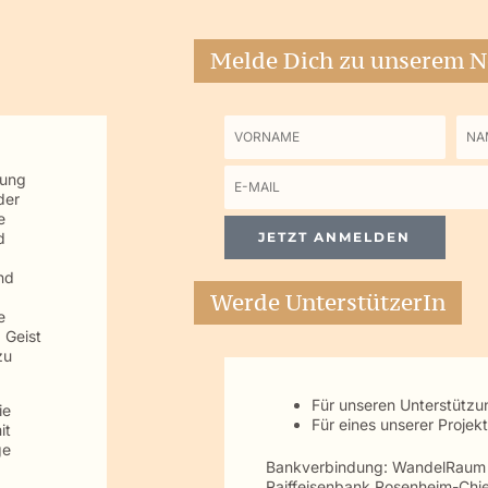
Melde Dich zu unserem N
Vorname
Na
tung
E-
der
Mail
e
d
JETZT ANMELDEN
nd
Werde UnterstützerIn
e
 Geist
zu
Für unseren Unterstütz
ie
Für eines unserer Projek
it
ge
Bankverbindung: WandelRau
Raiffeisenbank Rosenheim-Chi