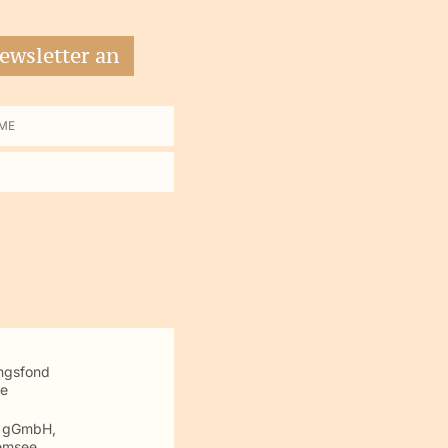
ewsletter an
me
ungsfond
te
m gGmbH,
emsee,