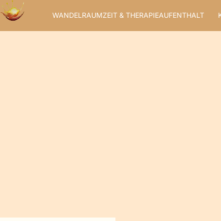
Zum
WANDELRAUMZEIT & THERAPIEAUFENTHALT
Inhalt
springen