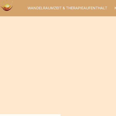
Zum
WANDELRAUMZEIT & THERAPIEAUFENTHALT
Inhalt
springen