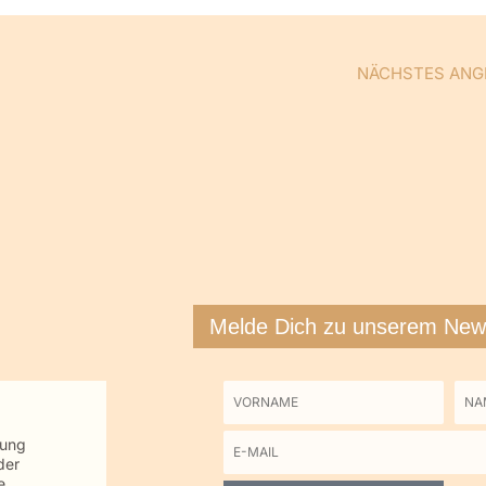
NÄCHSTES ANG
Melde Dich zu unserem News
Vorname
Na
tung
E-
der
Mail
e