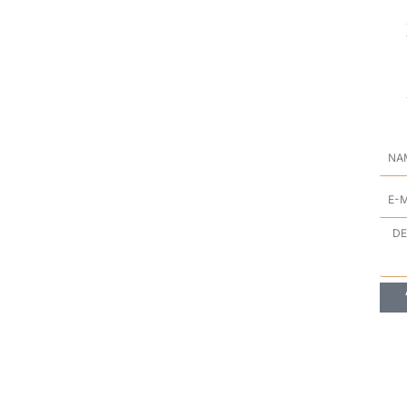
Na
E-
Mai
Anf