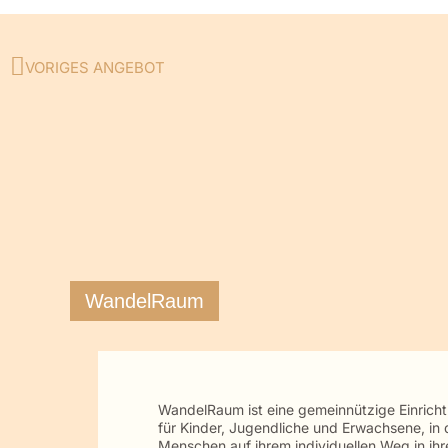
VORIGES ANGEBOT
Zurück
WandelRaum
WandelRaum ist eine gemeinnützige Einrich
für Kinder, Jugendliche und Erwachsene, in 
Menschen auf ihrem individuellen Weg in ihr