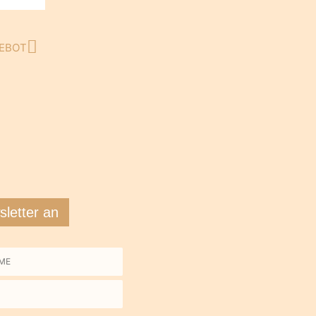
EBOT
Nächster
letter an
me