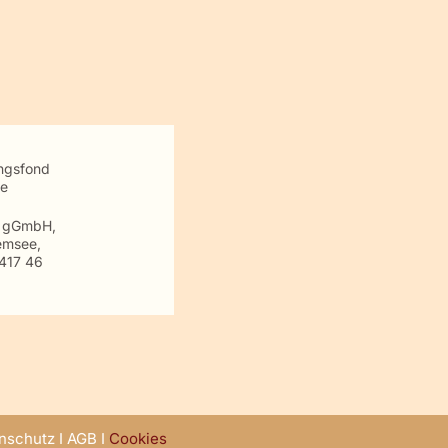
ungsfond
te
m gGmbH,
emsee,
417 46
nschutz
I
AGB
I
Cookies