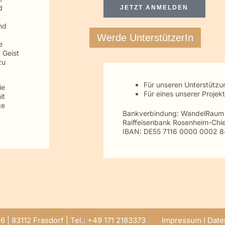
d
JETZT ANMELDEN
nd
Werde UnterstützerIn
e
 Geist
zu
Für unseren Unterstütz
ie
Für eines unserer Projek
it
ge
Bankverbindung: WandelRau
Raiffeisenbank Rosenheim-Chi
IBAN: DE55 7116 0000 0002 8
6 | 83112 Frasdorf | Tel.: +49 171 2183373
Impressum
I
Date