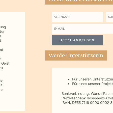
Vorname
Na
tung
E-
der
Mail
e
d
JETZT ANMELDEN
nd
Werde UnterstützerIn
e
 Geist
zu
Für unseren Unterstütz
ie
Für eines unserer Projek
it
ge
Bankverbindung: WandelRau
Raiffeisenbank Rosenheim-Chi
IBAN: DE55 7116 0000 0002 8