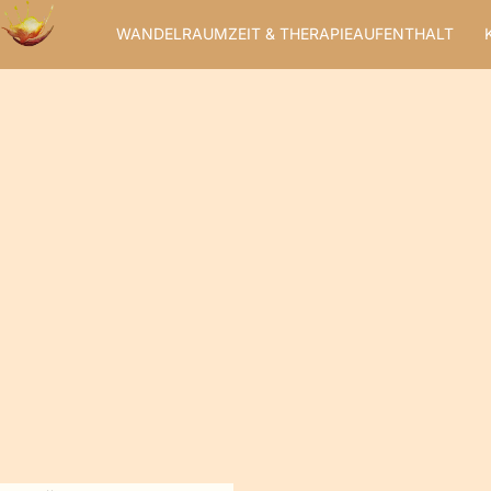
Zum
WANDELRAUMZEIT & THERAPIEAUFENTHALT
Inhalt
springen