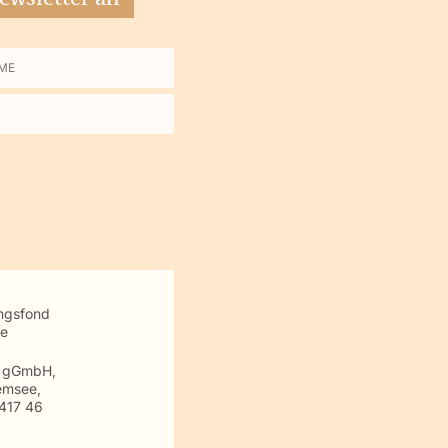
me
ungsfond
te
m gGmbH,
emsee,
417 46