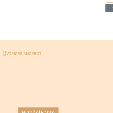
VORIGES ANGEBOT
Zurück
WandelRaum