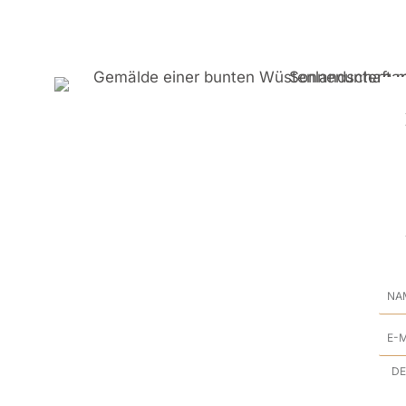
Na
E-
Mai
Anf