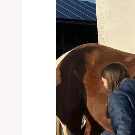
Osterferienangebote
für
Kinder