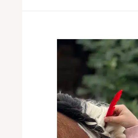
Pferde-
&
Kreativnachmittage
für
Kinder