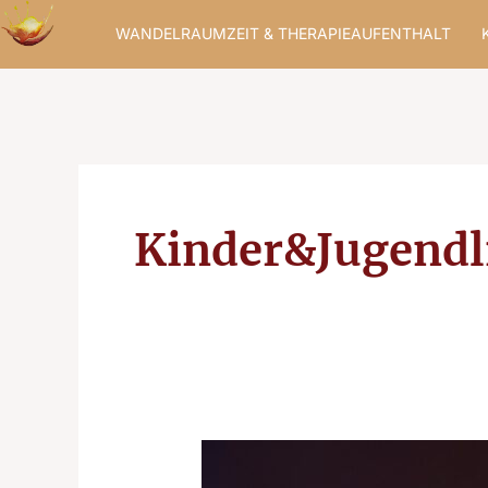
Zum
WANDELRAUMZEIT & THERAPIEAUFENTHALT
Inhalt
springen
Kinder&Jugendl
WandelZeit